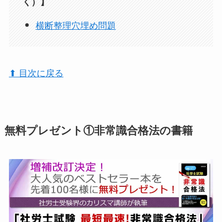
く）】
横断整理穴埋め問題
⬆︎ 目次に戻る
無料プレゼント①非常識合格法の書籍