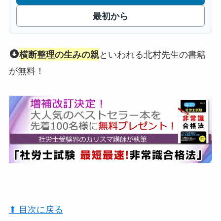
最初から
といわれる北村先生の書籍
横断整理の生みの親
が無料！
⬆︎ 目次に戻る