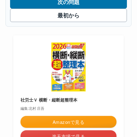
次の問題
最初から
社労士Ｖ 横断・縦断超整理本
編集:北村 庄吾
Amazonで見る
楽天市場で見る