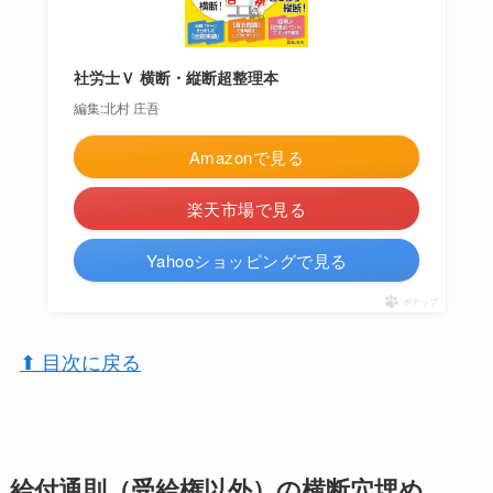
社労士Ｖ 横断・縦断超整理本
編集:北村 庄吾
Amazonで見る
楽天市場で見る
Yahooショッピングで見る
ポチップ
⬆︎ 目次に戻る
給付通則（受給権以外）の横断穴埋め