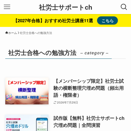
社労士サポートch
【2027年合格】おすすめ社労士講座11選
こちら
ホーム
社労士合格への勉強方法
社労士合格への勉強方法
– category –
【メンバーシップ限定】社労士試
験の横断整理穴埋め問題（頻出用
語・権限者）
2026年7月29日
試作版【無料】社労士サポートch
穴埋め問題｜全問演習