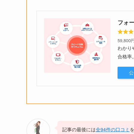
フォ
59,800
わかり
合格率
公
記事の最後には
全94件の口コミ