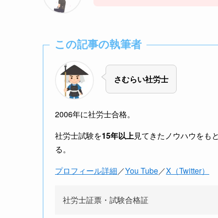
この記事の執筆者
さむらい社労士
2006年に社労士合格。
社労士試験を
15年以上
見てきたノウハウをも
る。
プロフィール詳細
／
You Tube
／
X（Twitter）
社労士証票・試験合格証