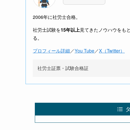
2006年に社労士合格。
社労士試験を
15年以上
見てきたノウハウをも
る。
プロフィール詳細
／
You Tube
／
X（Twitter）
社労士証票・試験合格証