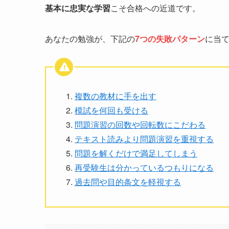
基本に忠実な学習
こそ合格への近道です。
あなたの勉強が、下記の
7つの失敗パターン
に当
複数の教材に手を出す
模試を何回も受ける
問題演習の回数や回転数にこだわる
テキスト読みより問題演習を重視する
問題を解くだけで満足してしまう
再受験生は分かっているつもりになる
過去問や目的条文を軽視する