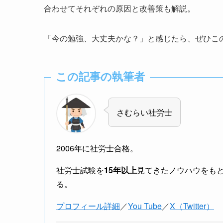
合わせてそれぞれの原因と改善策も解説。
「今の勉強、大丈夫かな？」と感じたら、ぜひこ
この記事の執筆者
さむらい社労士
2006年に社労士合格。
社労士試験を
15年以上
見てきたノウハウをも
る。
プロフィール詳細
／
You Tube
／
X（Twitter）